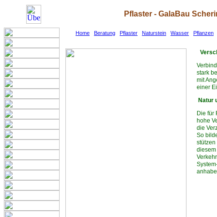
Pflaster - GalaBau Scher
Home
Beratung
Pflaster
Naturstein
Wasser
Pflanzen
Versc
Verbind
stark b
mit Ang
einer Ei
Natur 
Die für
hohe Ve
die Ver
So bild
stützen
diesem
Verkeh
System-
anhabe