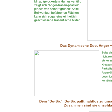
Mit aufgelockertem Humus verfüllt,
zeigt sich "Anger-Rasen-pflaster"
jedoch von seiner "grünen" Seite.
Bei weniger befahrenen Flächen
kann sich sogar eine einheitlich
geschlossene Rasenfläche bilden
Das Dynamische Duo: Anger +
Sollte d
nicht re
Verkehr
Kreuzun
Parkplät
Anger-St
geschlo
kombini
Dem "Do-Six". Do-Six paßt nahtlos zu unse
Zusammen sind sie unschla