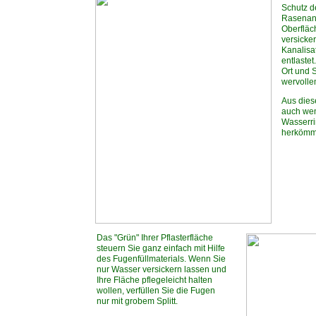
Schutz d
Rasenant
Oberfläc
versicke
Kanalisa
entlaste
Ort und S
wervolle
Aus dies
auch wen
Wasserri
herkömml
Das "Grün" Ihrer Pflasterfläche
steuern Sie ganz einfach mit Hilfe
des Fugenfüllmaterials. Wenn Sie
nur Wasser versickern lassen und
Ihre Fläche pflegeleicht halten
wollen, verfüllen Sie die Fugen
nur mit grobem Splitt.